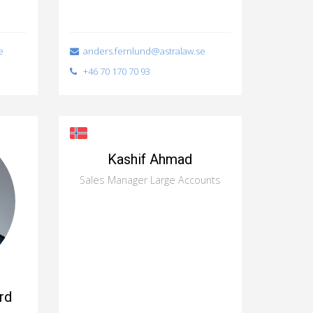
e
anders.fernlund@astralaw.se
+46 70 170 70 93
Kashif Ahmad
Sales Manager Large Accounts
rd