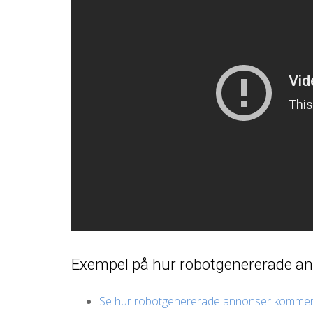
Exempel på hur robotgenererade ann
Se hur robotgenererade annonser kommer a