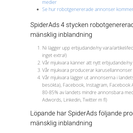
medier
Se hur robotgenererade annonser kommer 
SpiderAds 4 stycken robotgenererad
mänsklig inblandning
Ni lägger upp erbjudande/ny vara/artikel/led
inget extra!)
Vår mjukvara känner att nytt erbjudande/ny 
Vår mjukvara producerar karusellannonser
Vår mjukvara lägger ut annonserna i landet
besökta), Facebook, Instagram, Facebook
80-85% av landets mindre annonsbara med
Adwords, Linkedin, Twitter m fl)
Löpande har SpiderAds följande proc
mänsklig inblandning