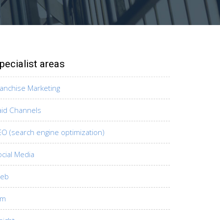
pecialist areas
ranchise Marketing
aid Channels
EO (search engine optimization)
cial Media
eb
lm