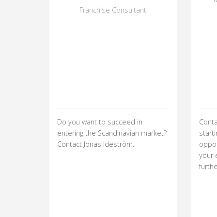
Franchise Consultant
Do you want to succeed in
Conta
entering the Scandinavian market?
start
Contact Jonas Ideström.
oppor
your 
furth