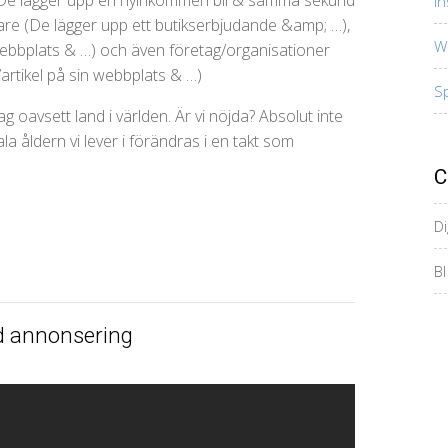
In
are (De lägger upp ett butikserbjudande &amp; …),
W
 webbplats & …) och även företag/organisationer
artikel på sin webbplats & …)
S
g oavsett land i världen. Är vi nöjda? Absolut inte
ala åldern vi lever i förändras i en takt som
C
Di
BI
d annonsering