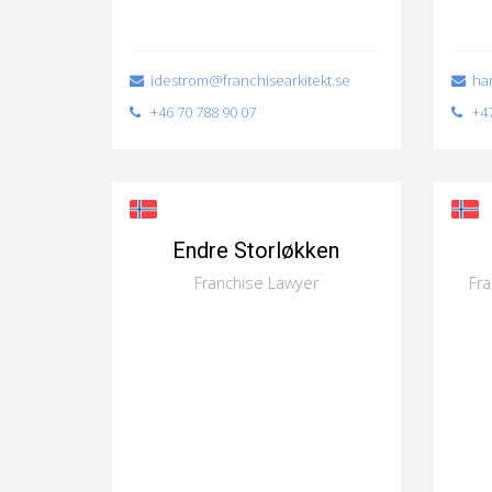
idestrom@franchisearkitekt.se
har
+46 70 788 90 07
+47
Endre Storløkken
Franchise Lawyer
Fr