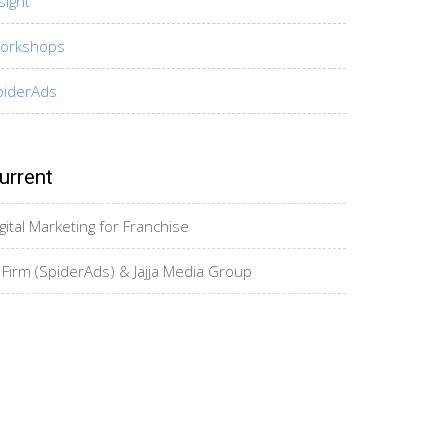
sight
orkshops
piderAds
urrent
gital Marketing for Franchise
 Firm (SpiderAds) & Jajja Media Group