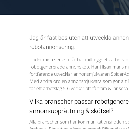
Jag är fast besluten att utveckla ann
robotannonsering.
Under mina senaste år har mitt dygnets arbetsf
robotgenererade annonsköp. Har tillsammans me
fortfarande utvecklar annonsmjukvaran SpiderAd
Med andra ord en annonsmjukvara som gör allt i r
tar ett arbetslag 5-6 veckor att få fram & lansera.
Vilka branscher passar robotgener
annonsupprättning & skötsel?
Alla branscher som har kommunikationsflöden so
årsbasis. För att ge några exempel: Bilhandlar