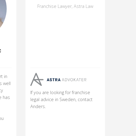
Franchise Lawyer, Astra Law
c
t in
s well
ty
If you are looking for franchise
e has
legal advice in Sweden, contact
Anders.
ou