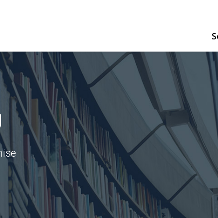
S
g
hise