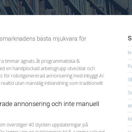
S
onsmarknadens bästa mjukvara för
F
öra timmar ägnats åt programmatiska &
P
d en handplockad arbetsgrupp utvecklat och
s för robotgenererad annonsering med inbyggt AI.
S
ealtid utan mänsklig inblandning som traditionellt
So
erade annonsering och inte manuell
W
Fi
m överstiger 40 stycken uppdateringar på
e (De lägger upp en nyinkommen bil & samma sekund