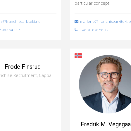
particular concept.
s@franchisearkitekt.no
marlene@franchisearkitekt.s
 982 54 117
+46 70 878 56 72
Frode Finsrud
anchise Recruitment, Cappa
Fredrik M. Vegsgaa