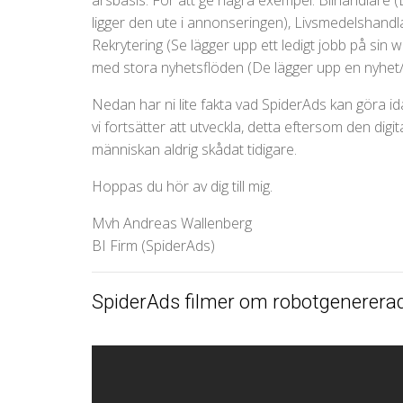
ligger den ute i annonseringen), Livsmedelshandl
Rekrytering (Se lägger upp ett ledigt jobb på sin
med stora nyhetsflöden (De lägger upp en nyhet/
Nedan har ni lite fakta vad SpiderAds kan göra ida
vi fortsätter att utveckla, detta eftersom den digit
människan aldrig skådat tidigare.
Hoppas du hör av dig till mig.
Mvh Andreas Wallenberg
BI Firm (SpiderAds)
SpiderAds filmer om robotgenerera