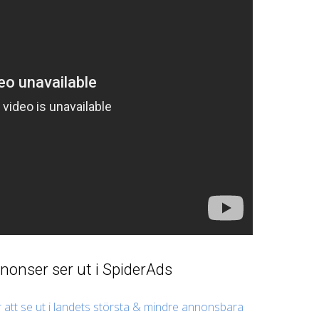
onser ser ut i SpiderAds
tt se ut i landets största & mindre annonsbara