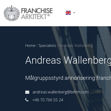
Home
/
Specialists
/
Andreas Wallenberg
Andreas Wallenber
Målgruppsstyrd annonsering franc
andreas.wallenberg@bifirm.com
+46 70 766 55 24